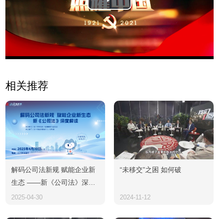
Play
Video
相关推荐
解码公司法新规 赋能企业新
“未移交”之困 如何破
生态 ——新《公司法》深度
解读
2025-04-30
2024-11-12