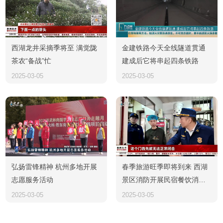
西湖龙井采摘季将至 满觉陇
金建铁路今天全线隧道贯通
茶农“备战”忙
建成后它将串起四条铁路
2025-03-05
2025-03-05
弘扬雷锋精神 杭州多地开展
春季旅游旺季即将到来 西湖
志愿服务活动
景区消防开展民宿餐饮消防
安全检查
2025-03-05
2025-03-05